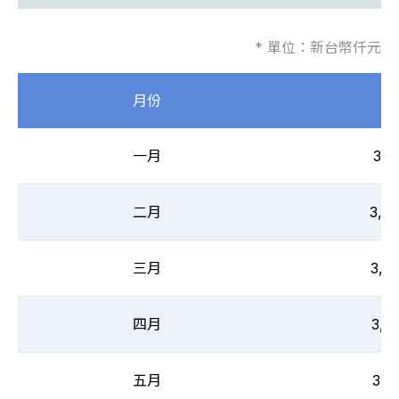
* 單位：新台幣仟元
月份
月
一月
3,6
二月
3,7
三月
3,6
四月
3,8
五月
3,6