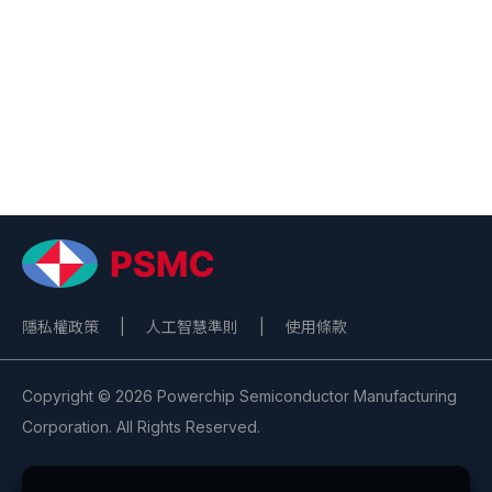
關於力積電
技術與服務
投資人專區
人力資源
新聞與活動
熱門連結
ESG
聯絡我們
隱私權政策
|
人工智慧準則
|
使用條款
Copyright © 2026 Powerchip Semiconductor Manufacturing
Corporation. All Rights Reserved.