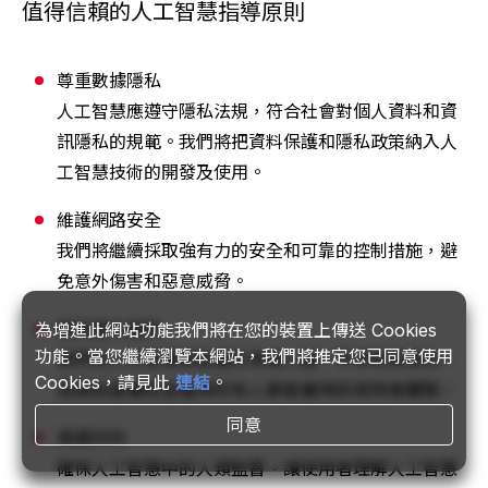
值得信賴的人工智慧指導原則
尊重數據隱私
人工智慧應遵守隱私法規，符合社會對個人資料和資
訊隱私的規範。我們將把資料保護和隱私政策納入人
工智慧技術的開發及使用。
維護網路安全
我們將繼續採取強有力的安全和可靠的控制措施，避
免意外傷害和惡意威脅。
避免潛在偏見
為增進此網站功能我們將在您的裝置上傳送 Cookies
功能。當您繼續瀏覽本網站，我們將推定您已同意使用
我們的人工智慧政策優先考慮人權、平等和多樣性，
Cookies，請見此
連結
。
拒絕負面偏見並確保所有人都能獲得的使用者體驗。
同意
具識別性
確保人工智慧中的人類監督。讓使用者理解人工智慧