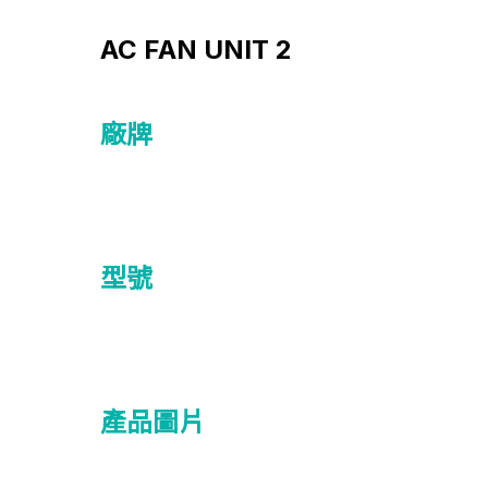
AC FAN UNIT 2
廠牌
型號
產品圖片