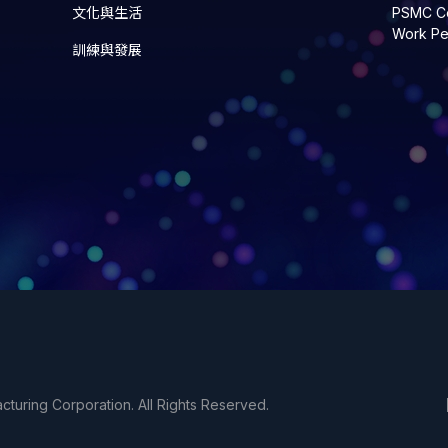
文化與生活
PSMC Co
Work Pe
訓練與發展
uring Corporation. All Rights Reserved.