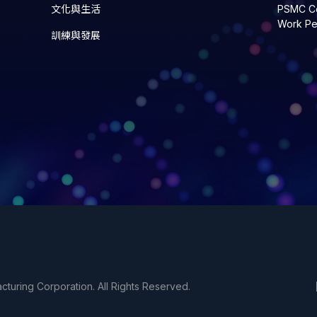
文化與生活
PSMC Co
Work Pe
訓練與發展
uring Corporation. All Rights Reserved.