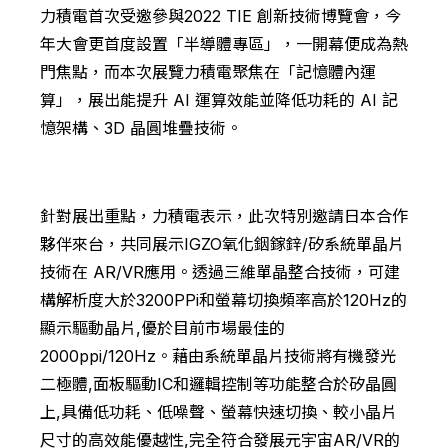
力積電首次受邀參與2022 TIE 創新技術博覽會，今
年大會更首度設置「半導體專區」，一開幕便成為熱
門焦點，而本次展覽力積電聚焦在「記憶體內運
算」，展出能提升 AI 運算效能並降低功耗的 AI 記
憶架構、3D 晶圓堆疊技術。
針對展出重點，力積電表示，此次特別邀請日本合作
夥伴來台，共同展示IGZO氧化銦鎵鋅/矽系統單晶片
技術在 AR/VR應用。透過三維單晶整合技術，可建
構解析度大於3200PPi和螢幕切換頻率高於120Hz的
顯示驅動晶片,優於目前市場最佳的
2000ppi/120Hz。藉由系統單晶片技術將有機發光
二極體,面板驅動IC和邏輯控制等功能整合於矽晶圓
上,具備低功耗、低噪聲、螢幕快速切換、較小晶片
尺寸的高效能優越性,完全符合發展元宇宙AR/VR的